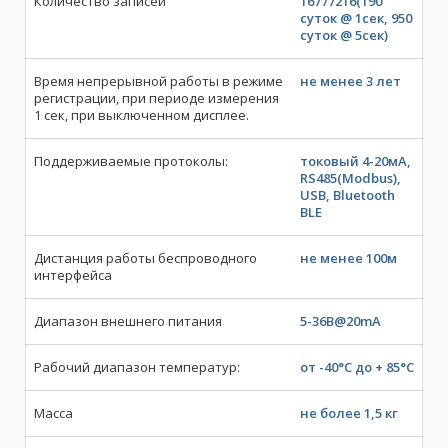
Количество записей
16777216(190
суток @ 1сек, 950
суток @ 5сек)
Время непрерывной работы в режиме
не менее 3 лет
регистрации, при периоде измерения
1 сек, при выключенном дисплее.
Поддерживаемые протоколы:
токовый 4-20мА,
RS485(Modbus),
USB, Bluetooth
BLE
Дистанция работы беспроводного
не менее 100м
интерфейса
Диапазон внешнего питания
5-36В@20mA
Рабочий диапазон температур:
от -40°C до + 85°C
Масса
не более 1,5 кг