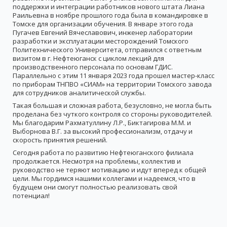
поддержки и интеграции работников нового штата Лиана
Раильевна в ноябре прошлого года была в командировке в
Томске для организации обучения. В январе этого года
Пугачев Евгений Вячеславович, инженер лаборатории
разработки и эксплуатации месторождений Томского
Политехнического Университета, отправился с ответным
визитом в г. Нефтеюганск с циклом лекций для
производственного персонала по основам ГДИС.
Параллельно с этим 11 января 2023 года прошел мастер-класс
по приборам ТНПВО «СИАМ» на территории Томского завода
для сотрудников аналитической службы.
Такая большая и сложная работа, безусловно, не могла быть
проделана без чуткого контроля со стороны руководителей.
Мы благодарим Рахматуллину Л.Р., Биктагирова М.М. и
Выборнова В.Г. за высокий профессионализм, отдачу и
скорость принятия решений.
Сегодня работа по развитию Нефтеюганского филиала
продолжается. Несмотря на проблемы, коллектив и
руководство не теряют мотивацию и идут вперед к общей
цели. Мы гордимся нашими коллегами и надеемся, что в
будущем они смогут полностью реализовать свой
потенциал!