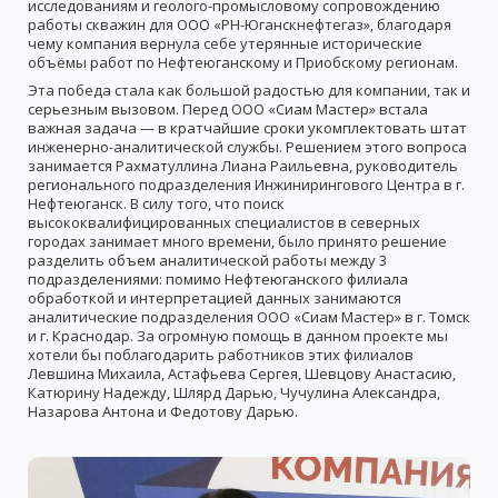
исследованиям и геолого-промысловому сопровождению
работы скважин для ООО «РН-Юганскнефтегаз», благодаря
чему компания вернула себе утерянные исторические
объёмы работ по Нефтеюганскому и Приобскому регионам.
Эта победа стала как большой радостью для компании, так и
серьезным вызовом. Перед ООО «Сиам Мастер» встала
важная задача — в кратчайшие сроки укомплектовать штат
инженерно-аналитической службы. Решением этого вопроса
занимается Рахматуллина Лиана Раильевна, руководитель
регионального подразделения Инжинирингового Центра в г.
Нефтеюганск. В силу того, что поиск
высококвалифицированных специалистов в северных
городах занимает много времени, было принято решение
разделить объем аналитической работы между 3
подразделениями: помимо Нефтеюганского филиала
обработкой и интерпретацией данных занимаются
аналитические подразделения ООО «Сиам Мастер» в г. Томск
и г. Краснодар. За огромную помощь в данном проекте мы
хотели бы поблагодарить работников этих филиалов
Левшина Михаила, Астафьева Сергея, Шевцову Анастасию,
Катюрину Надежду, Шлярд Дарью, Чучулина Александра,
Назарова Антона и Федотову Дарью.